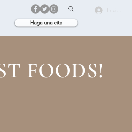
.
Iniciar ses
Haga una cita
ST FOODS!