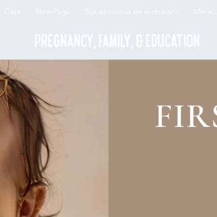
Casa
New Page
Sus opciones de embarazo
More..
FIR