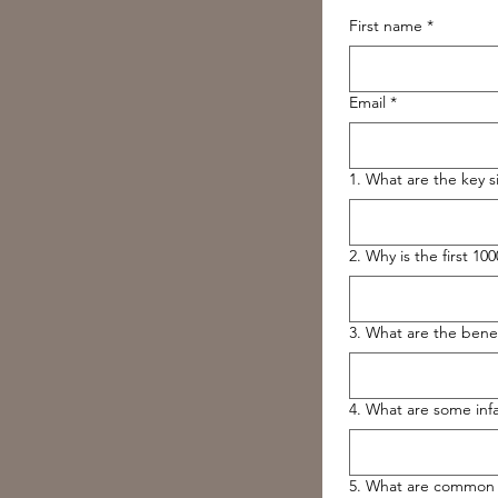
First name
*
Email
*
1. What are the key si
2. Why is the first 10
3. What are the benefi
4. What are some infa
5. What are common s