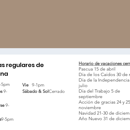
Horario de vacaciones cer
as regulares de
Pascua 15 de abril
ina
Día de los Caídos 30 de
Día de la Independencia
-5pm
Vie
9-1pm
julio
Día del Trabajo 5 de
es
9-
Sábado &
Sol
Cerrado
septiembre
Acción de gracias 24 y 2
rse
9-
noviembre
Navidad 21-30 de dicie
Año Nuevo 31 de dicie
s
9-5pm