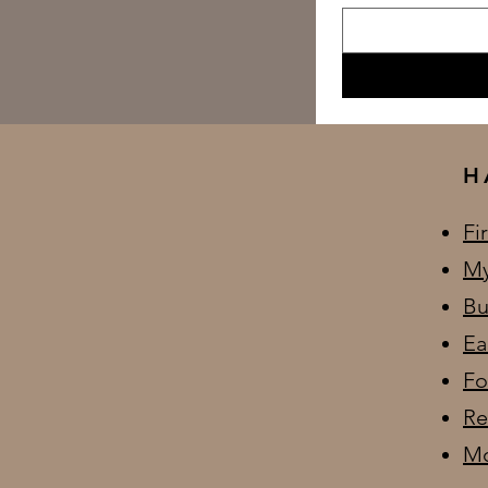
H
Fi
My
Bu
Ea
Fo
Re
Mo