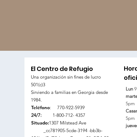
Hor
El Centro de Refugio
ofic
Una organización sin fines de lucro
501(c)3
Lun
9
Sirviendo a familias en Georgia desde
mart
1984.
5pm
Teléfono
:
770-922-5939
Casa
24/7:
1-800-712- 4357
5pm
Situado:
1307 Milstead Ave
jueve
_cc781905-5cde-3194 -bb3b-