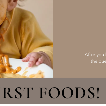
After you 
the que
IRST FOODS!