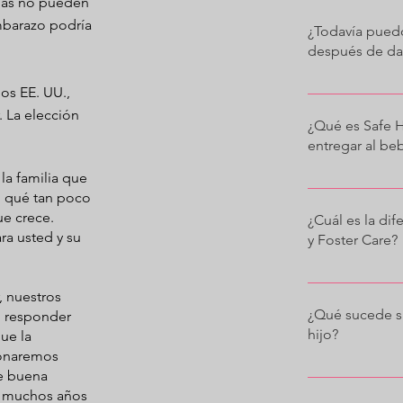
lias no pueden
mbarazo podría
¿Todavía puedo
después de dar
os EE. UU.,
Sí, puede opt
 La elección
del nacimient
¿Qué es Safe 
su hijo al pri
entregar al be
pueden cambia
s la familia que
que ha dado a 
En general, l
o qué tan poco
puede ser lo 
padre deje de
ue crece.
¿Cuál es la di
Recuerde que 
deseado en un
ra usted y su
y Foster Care?
de adopción. 
médicos de em
que podamos h
estación de b
A veces, las 
con un consej
meterse en pr
, nuestros
de colocar a 
¿Qué sucede si
n responder
departamento 
plan de adopc
hijo?
ue la
encontrar una
usted como mu
ionaremos
visite Nationa
opciones de e
de buena
Eso sucede a v
el cuidado de 
n muchos años
períodos de r