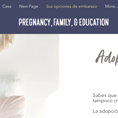
Casa
New Page
Sus opciones de embarazo
More..
Ado
Sabes que n
tampoco cre
La adopción