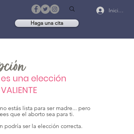
.
Iniciar ses
Haga una cita
pción
es una elección
VALIENTE
o estás lista para ser madre... pero
es que el aborto sea para ti.
 podría ser la elección correcta.