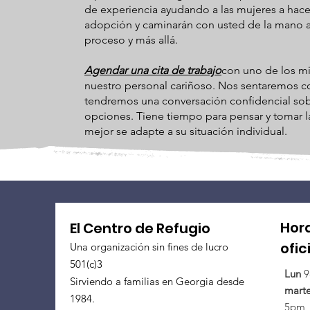
de experiencia ayudando a las mujeres a hace
adopción y caminarán con usted de la mano a 
proceso y más allá.
Agendar una cita de trabajo
con uno de los m
nuestro personal cariñoso. Nos sentaremos c
tendremos una conversación confidencial sob
opciones. Tiene tiempo para pensar y tomar l
mejor se adapte a su situación individual.
Hor
El Centro de Refugio
ofic
Una organización sin fines de lucro
501(c)3
Lun
9
Sirviendo a familias en Georgia desde
mart
1984.
5pm