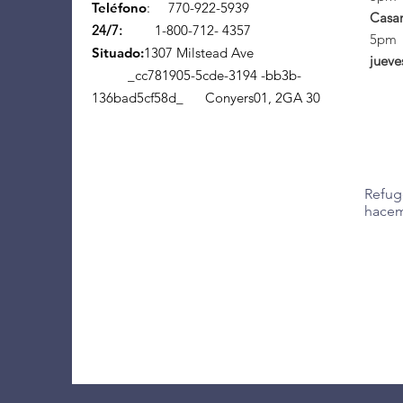
Teléfono
:
770-922-5939
Casa
24/7:
1-800-712- 4357
5pm
Situado:
1307 Milstead Ave
jueve
_cc781905-5cde-3194 -bb3b-
136bad5cf58d_ Conyers01, 2GA 30
Refug
hacem