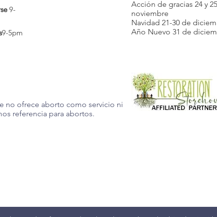
Acción de gracias 24 y 2
derecho a eleg
rse
9-
noviembre
decidir cuánt
Navidad 21-30 de dicie
Año Nuevo 31 de dicie
crezca. La ado
s
9-5pm
la adopción e
hoy y program
recorrer este
e no ofrece aborto como servicio ni
os referencia para abortos.