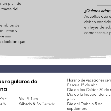
control. El cu
r un plan de
puedes cambiar
colocación te
través del
criar a su hij
¿Quieres adopt
crianza aproba
Aquellos que e
ejemplo, pued
Departamento 
deben consider
Practical Par
iembros de
involucra. Ell
en leyes de ad
satisfacer las
on usted y
colocará al n
comenzar sus p
podemos refer
re sus
nada que deci
ayudarlo con s
a decisión que
permanecerá a
conducen a l
niño es trasla
decidido que l
apropiada. Cu
para crear un
permanente de
Horario de vacaciones cer
as regulares de
Pascua 15 de abril
una situación 
ina
Día de los Caídos 30 de
legalmente res
Día de la Independencia
adulta con to
-5pm
Vie
9-1pm
julio
emocional que
Día del Trabajo 5 de
es
9-
Sábado &
Sol
Cerrado
septiembre
Plan de Adopc