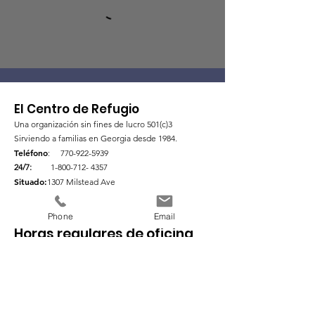
El Centro de Refugio
Una organización sin fines de lucro 501(c)3
Sirviendo a familias en Georgia desde 1984.
Teléfono
:
770-922-5939
24/7:
1-800-712- 4357
Situado:
1307 Milstead Ave
_cc781905-5cde-3194 -bb3b-136bad5cf58d_
Conyers01, 2GA 30
Phone
Email
Horas regulares de oficina
Lun
9-5pm
Vie
9-1pm
martes
9-5pm
Sábado &
Sol
Cerrado
Casarse
9-5pm
Make An Appointment
jueves
9-5pm